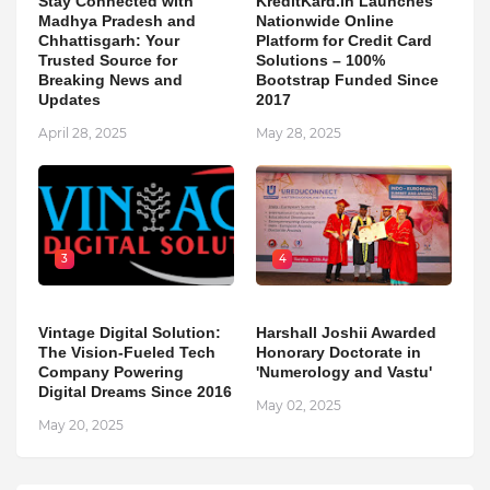
Stay Connected with
KreditKard.in Launches
Madhya Pradesh and
Nationwide Online
Chhattisgarh: Your
Platform for Credit Card
Trusted Source for
Solutions – 100%
Breaking News and
Bootstrap Funded Since
Updates
2017
April 28, 2025
May 28, 2025
3
4
Vintage Digital Solution:
Harshall Joshii Awarded
The Vision-Fueled Tech
Honorary Doctorate in
Company Powering
'Numerology and Vastu'
Digital Dreams Since 2016
May 02, 2025
May 20, 2025